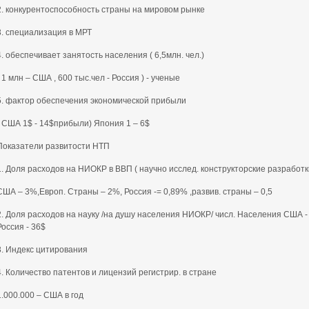
2. конкурентоспособность страны на мировом рынке
3. специализация в МРТ
4. обеспечивает занятость населения ( 6,5млн. чел.)
( 1 млн – США , 600 тыс.чел - Россия ) - ученые
5. фактор обеспечения экономической прибыли
( США 1$ - 14$прибыли) Япония 1 – 6$
Показатели развитости НТП
1. Доля расходов на НИОКР в ВВП ( научно исслед. конструкторские разработк
США – 3%,Европ. Страны – 2%, Россия -= 0,89% ,развив. страны – 0,5
2. Доля расходов на науку /на душу населения НИОКР/ числ. Населения США - 
Россия - 36$
3. Индекс цитирования
4. Количество патентов и лицензий регистрир. в стране
1.000.000 – США в год