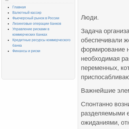
Главная
Валютный кассир
Люди.
Фьючерсный рынок в России
Лизинговые операции банков
Управление рисками в
Задача организа
коммерческих банках
обеспечивали ж
Кредитные ресурсы коммерческого
банка
формирование н
Финансы и риски
необходимая раб
переменных, ко
приспосабливаю
Важнейшие элем
Спонтанно возн
разделяемыми е
ожиданиями, от