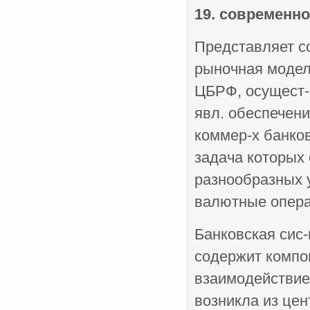
19. современно
Представляет со
рыночная модель
ЦБРФ, осущест-г
явл. обеспечени
коммер-х банков
задача которых
разнообразных у
валютные опера
Банковская сис-
содержит компон
взаимодействие
возникла из це