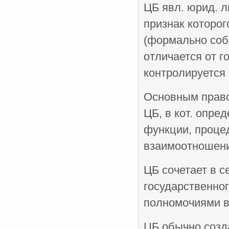
ЦБ явл. юрид. 
признак которог
(формально собс
отличается от г
контролируется 
Основным право
ЦБ, в кот. опре
функции, проце
взаимоотношени
ЦБ сочетает в с
государственно
полномочиями в
ЦБ обычно созд