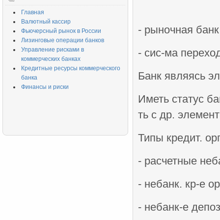
Главная
Валютный кассир
- рыночная банк
Фьючерсный рынок в России
Лизинговые операции банков
Управление рисками в
- сис-ма перехо
коммерческих банках
Кредитные ресурсы коммерческого
Банк являясь э
банка
Финансы и риски
Иметь статус б
ть с др. элемен
Типы кредит. орг
- расчетные неба
- небанк. кр-е о
- небанк-е депо