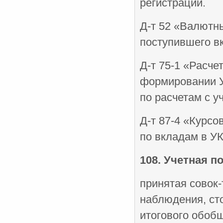
регистрации.
Д-т 52 «Валютны
поступившего в
Д-т 75-1 «Расче
формировании У
по расчетам с у
Д-т 87-4 «Курс
по вкладам в У
108. Учетная по
принятая совок-
наблюдения, ст
итогового обобщ