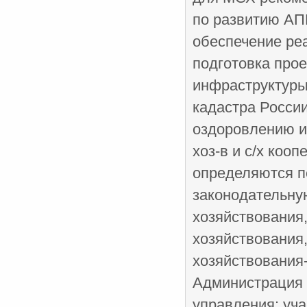
по развитию АП
обеспечение реа
подготовка прое
инфраструктуры
кадастра Росси
оздоровлению и
хоз-в и с/х коо
определяются п
законодательную
хозяйствования
хозяйствования,
хозяйствования-
Администрация р
управления: уч