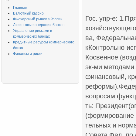
Главная
Валютный кассир
Гос. упр-е: 1.П
Фьючерсный рынок в России
Лизинговые операции банков
хозяйствующего
Управление рисками в
ва, Федеральная
коммерческих банках
Кредитные ресурсы коммерческого
кКонтрольно-ис
банка
Финансы и риски
Косвенное (возд
эк-ми методами.
финансовый, кре
реформы).Феде
вопросам функц
ть: Президент(о
(формирование п
тельных и норма
Совета Фед. по 