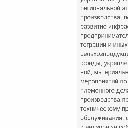
регио­нальной а
произ­водства,
развитие инфра
предпринимател
теграции и иных
сельхозпродукц
фонды; укрепле
вой, материальн
мероприятий по 
племенного дела
производства по
техническому пр
обслуживания; 
и над­зора за 