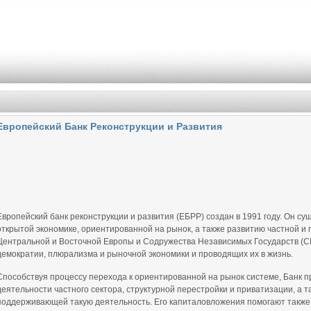
Европейский Банк Реконструкции и Развития
Европейский банк реконструкции и развития (ЕБРР) создан в 1991 году. Он су
открытой экономике, ориентированной на рынок, а также развитию частной и
Центральной и Восточной Европы и Содружества Независимых Государств (
демократии, плюрализма и рыночной экономики и проводящих их в жизнь.
Способствуя процессу перехода к ориентированной на рынок системе, Банк
деятельности частного сектора, структурной перестройки и приватизации, а
поддерживающей такую деятельность. Его капиталовложения помогают также