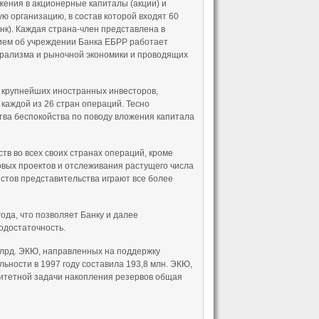
ения в акционерные капиталы (акции) и
 организацию, в состав которой входят 60
нк). Каждая страна-член представлена в
ием об учреждении Банка ЕБРР работает
юрализма и рыночной экономики и проводящих
з крупнейших иностранных инвесторов,
каждой из 26 стран операций. Тесно
тва беспокойства по поводу вложения капитала
тв во всех своих странах операций, кроме
овых проектов и отслеживания растущего числа
стов представительства играют все более
ода, что позволяет Банку и далее
одостаточность.
млрд. ЭКЮ, направленных на поддержку
ьности в 1997 году составила 193,8 млн. ЭКЮ,
ритетной задачи накопления резервов общая