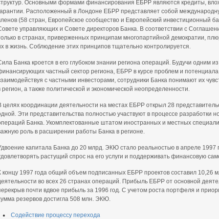
структур. Основными формами финансирования ЕБРР являются кредиты, влож
гарантии. Расположенный в Лондоне ЕБРР представляет собой международную
членов (58 стран, Европейское сообщество и Европейский инвестиционный ба
Совете управляющих и Совете директоров Банка. В соответствии с Соглашен
только в странах, приверженных принципам многопартийной демократии, пл
их в жизнь. Соблюдение этих принципов тщательно контролируется.
Сила Банка кроется в его глубоком знании региона операций. Будучи одним и
финансирующих частный сектор региона, ЕБРР в курсе проблем и потенциала 
взаимодействуя с частными инвесторами, сотрудники Банка понимают их чувс
в регион, а также политической и экономической неопределенности.
В целях координации деятельности на местах ЕБРР открыл 28 представительс
одной. Эти представительства полностью участвуют в процессе разработки н
операций Банка. Укомплектованные штатом иностранных и местных специали
важную роль в расширении работы Банка в регионе.
Удвоение капитала Банка до 20 млрд. ЭКЮ стало реальностью в апреле 1997 г
удовлетворять растущий спрос на его услуги и поддерживать финансовую сам
К концу 1997 года общий объем подписанных ЕБРР проектов составил 10,26 
деятельности во всех 26 странах операций. Прибыль ЕБРР от основной деятел
перекрыв почти вдвое прибыль за 1996 год. С учетом роста портфеля и прио
сумма резервов достигла 508 млн. ЭКЮ.
Содействие процессу перехода